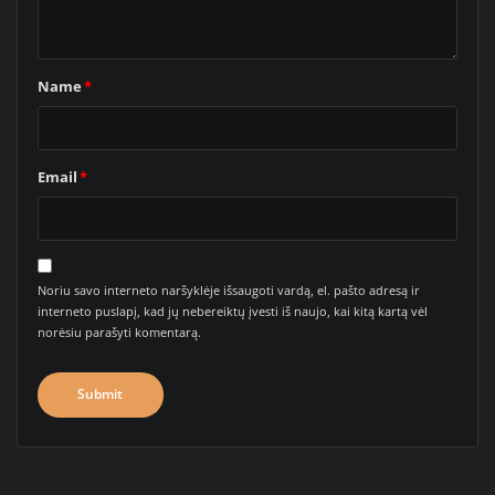
Name
*
Email
*
Noriu savo interneto naršyklėje išsaugoti vardą, el. pašto adresą ir
interneto puslapį, kad jų nebereiktų įvesti iš naujo, kai kitą kartą vėl
norėsiu parašyti komentarą.