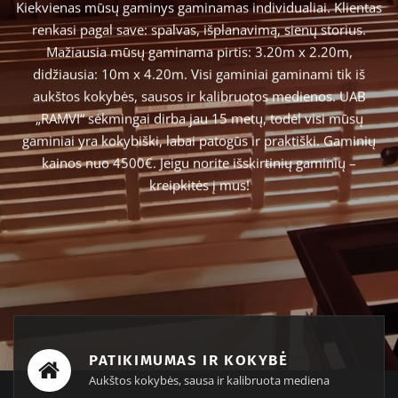
Kiekvienas mūsų gaminys gaminamas individualiai. Klientas
renkasi pagal save: spalvas, išplanavimą, sienų storius.
Mažiausia mūsų gaminama pirtis: 3.20m x 2.20m,
didžiausia: 10m x 4.20m. Visi gaminiai gaminami tik iš
aukštos kokybės, sausos ir kalibruotos medienos.
UAB
„RAMVI“ sėkmingai dirba jau 15 metų, todėl visi mūsų
gaminiai yra kokybiški, labai patogūs ir praktiški.
Gaminių
kainos nuo 4500€.
Jeigu norite išskirtinių gaminių –
kreipkitės į mus!
PATIKIMUMAS IR KOKYBĖ
Aukštos kokybės, sausa ir kalibruota mediena