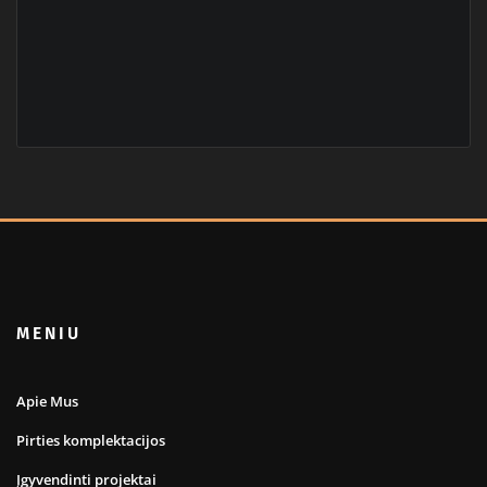
MENIU
Apie Mus
Pirties komplektacijos
Įgyvendinti projektai