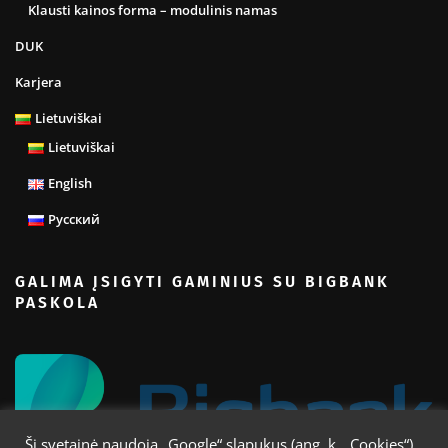
Klausti kainos forma – modulinis namas
DUK
Karjera
Lietuviškai
Lietuviškai
English
Русский
GALIMA ĮSIGYTI GAMINIUS SU BIGBANK
PASKOLA
Ši svetainė naudoja „Google“ slapukus (ang. k. „Cookies“)