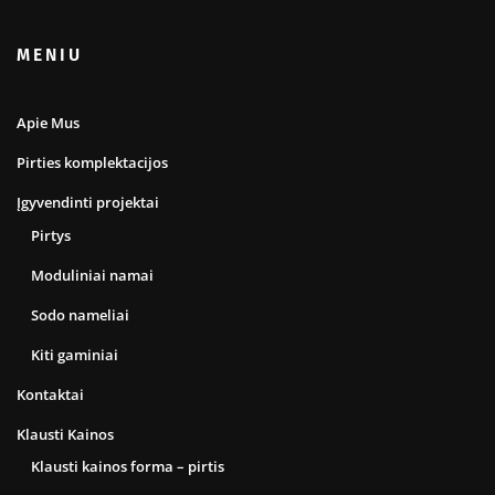
MENIU
Apie Mus
Pirties komplektacijos
Įgyvendinti projektai
Pirtys
Moduliniai namai
Sodo nameliai
Kiti gaminiai
Kontaktai
Klausti Kainos
Klausti kainos forma – pirtis