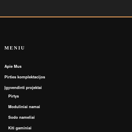
MENIU
Apie Mus
Pirties komplektacijos
Įgyvendinti projektai
Pirtys
Moduliniai namai
Sodo nameliai
Kiti gaminiai