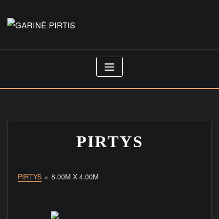
Skip
to
content
PIRTYS
PIRTYS
»
8.00M X 4.00M