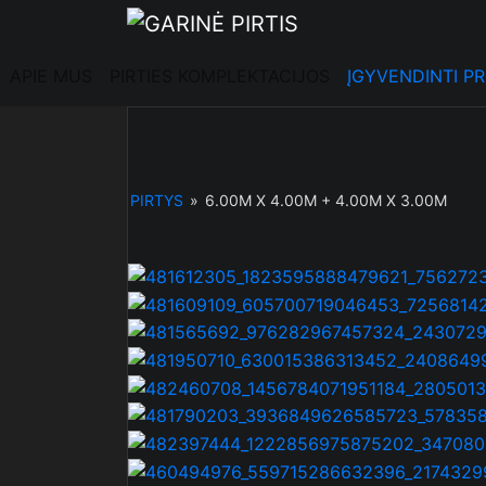
Skip
to
content
APIE MUS
PIRTIES KOMPLEKTACIJOS
ĮGYVENDINTI PR
PIRTYS
»
6.00M X 4.00M + 4.00M X 3.00M