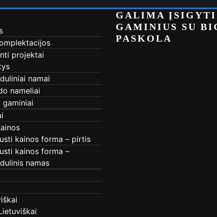
GALIMA ĮSIGYTI
GAMINIUS SU B
s
PASKOLA
komplektacijos
nti projektai
tys
uliniai namai
do nameliai
i gaminiai
i
Kainos
usti kainos forma – pirtis
usti kainos forma –
dulinis namas
iškai
Lietuviškai