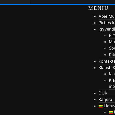
MENIU
Apie Mu
Pirties 
Įgyvendi
Pir
Mod
So
Kit
Kontakta
Klausti 
Kla
Kla
mo
DUK
Karjera
Lietuv