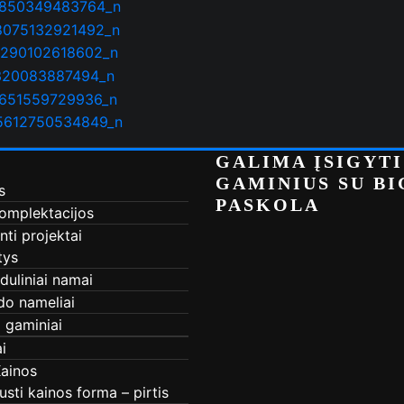
GALIMA ĮSIGYTI
GAMINIUS SU B
s
PASKOLA
komplektacijos
nti projektai
tys
uliniai namai
do nameliai
i gaminiai
i
Kainos
usti kainos forma – pirtis