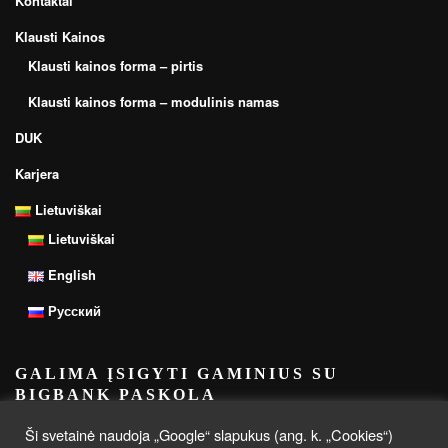
Kontaktai
Klausti Kainos
Klausti kainos forma – pirtis
Klausti kainos forma – modulinis namas
DUK
Karjera
Lietuviškai
Lietuviškai
English
Русский
GALIMA ĮSIGYTI GAMINIUS SU
BIGBANK PASKOLA
Ši svetainė naudoja „Google“ slapukus (ang. k. „Cookies“)