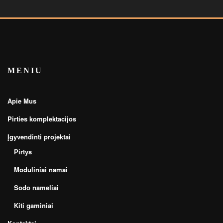
MENIU
Apie Mus
Pirties komplektacijos
Įgyvendinti projektai
Pirtys
Moduliniai namai
Sodo nameliai
Kiti gaminiai