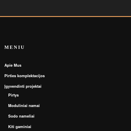
MENIU
Apie Mus
Pirties komplektacijos
Įgyvendinti projektai
Pirtys
Moduliniai namai
Sodo nameliai
Kiti gaminiai