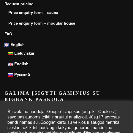
Request pricing
Price enquiry form – sauna
Price enquiry form – modular house
FAQ
English
Lietuviškai
English
Русский
GALIMA ĮSIGYTI GAMINIUS SU
BIGBANK PASKOLA
Ši svetainė naudoja „Google“ slapukus (ang. k. „Cookies“)
savo paslaugoms teikti ir srautui analizuoti. Jūsų IP adresas
bendrinamas su „Google“ kartu su veiklos ir saugos metrika,
siekiant užtikrinti paslaugų kokybę, generuoti naudojimo
statistiką ir nustatyti bei išspręsti piktnaudžiavimo problemas.